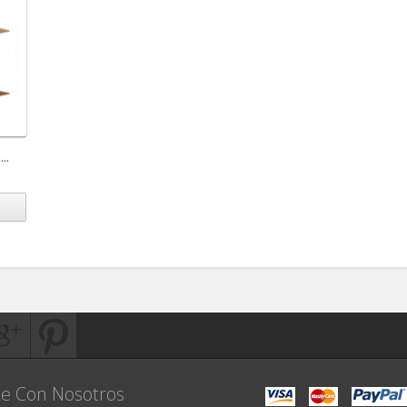
..
e Con Nosotros