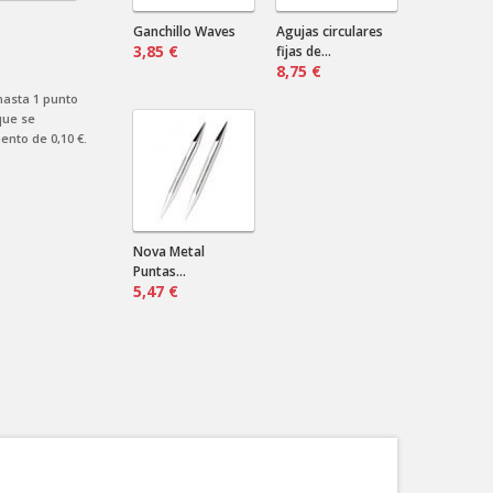
Envían a Uruguay? Que precio sería
por más de un par?
Ganchillo Waves
Agujas circulares
3,85 €
fijas de...
8,75 €
 hasta
1
punto
ue se
uento de
0,10 €
.
Nova Metal
Puntas...
5,47 €