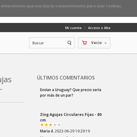
, entendemos que nos das tu consentimiento para usar cookies.
Mi cuenta
Acceso o Alta
Vacio
jas
ÚLTIMOS COMENTARIOS
-
Zing Agujas Circulares Fijas - 80
cm
Maria d.
2023-06-29 19:29:19
Me gustan mucho. Los puntos se
deslizan muy bien
Zing Dobles Puntas - 15 cm