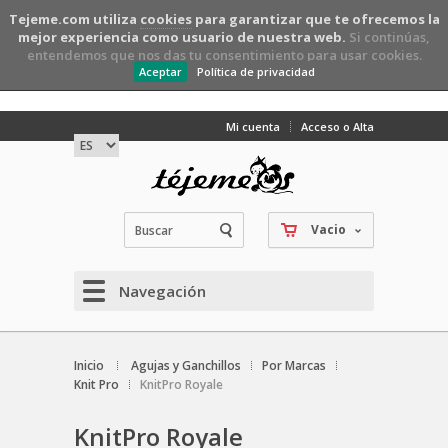
Tejeme.com utiliza
cookies
para garantizar que te ofrecemos la
mejor experiencia como usuario de nuestra web.
Si continúas,
entendemos que nos das tu consentimiento para usar cookies.
Aceptar
Política de privacidad
Mi cuenta
Acceso o Alta
Vacio
Navegación
Inicio
Agujas y Ganchillos
Por Marcas
Knit Pro
KnitPro Royale
KnitPro Royale