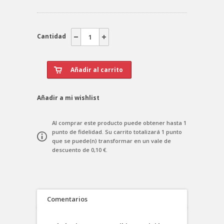
Cantidad
Añadir a mi wishlist
Al comprar este producto puede obtener hasta
1
punto de fidelidad
. Su carrito totalizará
1
punto
que se puede(n) transformar en un vale de
descuento de
0,10 €
.
Comentarios