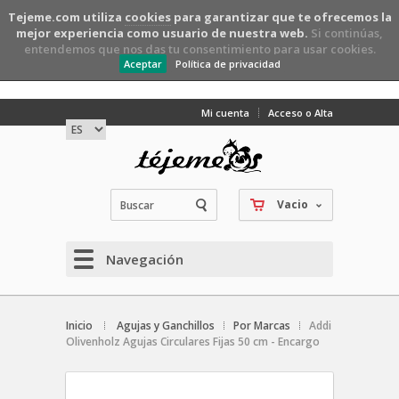
Tejeme.com utiliza
cookies
para garantizar que te ofrecemos la
mejor experiencia como usuario de nuestra web.
Si continúas,
entendemos que nos das tu consentimiento para usar cookies.
Aceptar
Política de privacidad
Mi cuenta
Acceso o Alta
Vacio
Navegación
Inicio
Agujas y Ganchillos
Por Marcas
Addi
Olivenholz Agujas Circulares Fijas 50 cm - Encargo