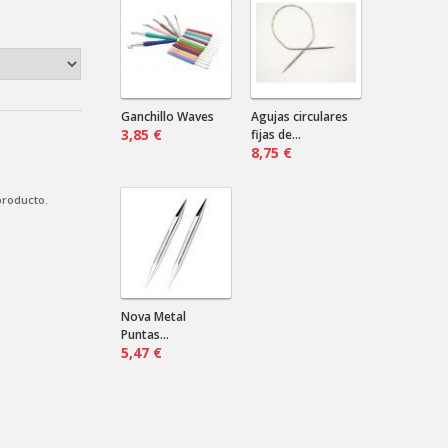
¿Marino? ¿Negro? ¿Verde?...
Cardas de mano
Nilda .
2024-08-16 18:12:31
Envían a Uruguay? Que precio sería
por más de un par?
Ganchillo Waves
Agujas circulares
3,85 €
fijas de...
8,75 €
producto.
Nova Metal
Puntas...
5,47 €