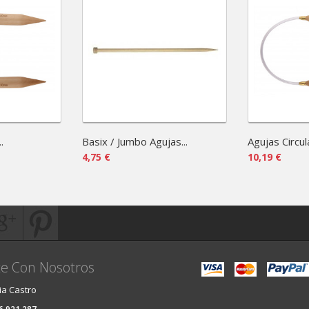
.
Basix / Jumbo Agujas...
Agujas Circula
4,75 €
10,19 €
e Con Nosotros
ia Castro