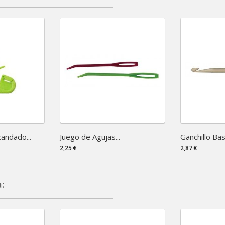
andado...
Juego de Agujas...
Ganchillo Basi
2,25 €
2,87 €
: