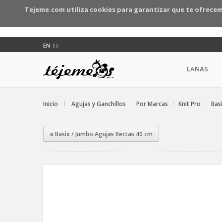
Tejeme.com utiliza
cookies
para garantizar que te ofrecem
EN
ES
LANAS
Inicio
Agujas y Ganchillos
Por Marcas
Knit Pro
Bas
«
Basix / Jumbo Agujas Rectas 40 cm