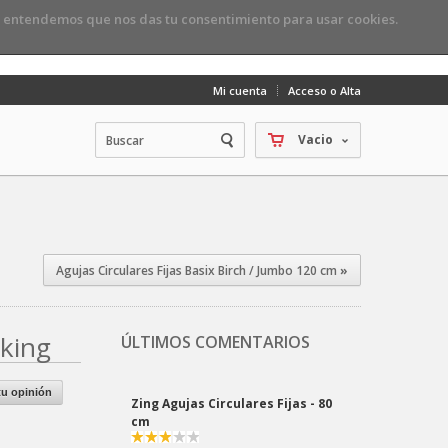
, entendemos que nos das tu consentimiento para usar cookies.
Mi cuenta
Acceso o Alta
Vacio
Agujas Circulares Fijas Basix Birch / Jumbo 120 cm
»
oking
ÚLTIMOS COMENTARIOS
Zing Agujas Circulares Fijas - 80
u opinión
cm
Maria d.
2023-06-29 19:29:19