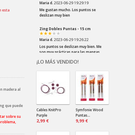
Me gustan mucho. Los puntos se
n esta
deslizan muy bien
Zing Dobles Puntas - 15 cm
Maria d.
2023-06-29 19:26:22
Los puntos se deslizan muy bien. Me
son muy prácticas para las mangas
¡LO MÁS VENDIDO!
Crazy Zauberball Tiefe Wasser
Dala .
2023-03-22 20:10:32
¡Los colores del Zauberball "Crazy"
en madera al
son tan divertidos! Elegí esta lana por
el los azules...
ing que puede
Crazy Zauberball Malerwinkel
Cables KnitPro
Symfonie Wood
Purple
Puntas...
tar sobre su
2,99 €
Dala .
2023-03-22 20:06:16
9,99 €
 problema,
¡Tonos suaves! ¡Tantos! Combinarán
bien con un color liso oscuro.