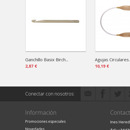
Ganchillo Basix Birch...
Agujas Circulares..
2,87 €
10,19 €
Conectar con nosotros:
Información
Contact
Promociones especiales
Ines Hered
Novedades