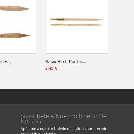
res...
Basix Birch Puntas...
Basix Bi
3,45 €
3,25 €
Suscríbete A Nuestro Boletín De
Noticias
Apúntate a nuestro boletín de noticias para recibir