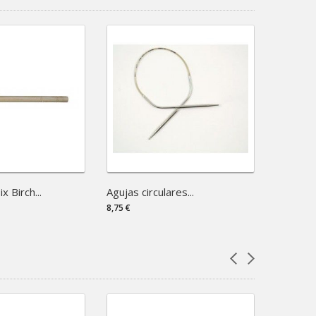
x Birch...
Agujas circulares...
Ganchill
8,75 €
5,77 €