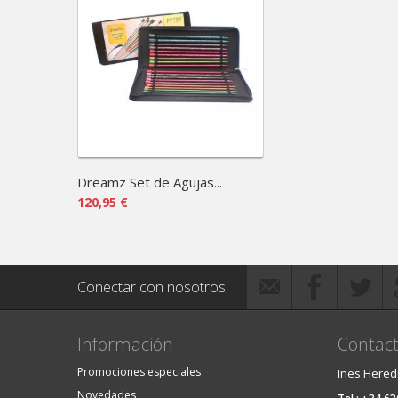
Dreamz Set de Agujas...
120,95 €
Conectar con nosotros:
Información
Contact
Promociones especiales
Ines Hered
Novedades