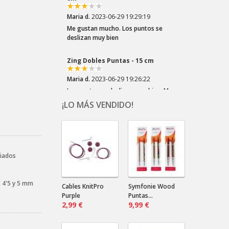
Me gustan mucho. Los puntos se
deslizan muy bien
Zing Dobles Puntas - 15 cm
Maria d.
2023-06-29 19:26:22
Los puntos se deslizan muy bien. Me
son muy prácticas para las mangas
¡LO MÁS VENDIDO!
Crazy Zauberball Tiefe Wasser
Dala .
2023-03-22 20:10:32
¡Los colores del Zauberball "Crazy"
son tan divertidos! Elegí esta lana por
riados
el los azules...
, 4'5 y 5 mm
Crazy Zauberball Malerwinkel
Cables KnitPro
Symfonie Wood
Purple
Puntas...
2,99 €
Dala .
2023-03-22 20:06:16
9,99 €
¡Tonos suaves! ¡Tantos! Combinarán
bien con un color liso oscuro.