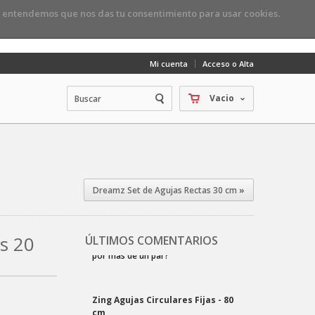
, entendemos que nos das tu consentimiento para usar cookies.
Mi cuenta
Acceso o Alta
Vacio
Dreamz Set de Agujas Rectas 30 cm
»
s 20
ÚLTIMOS COMENTARIOS
Zing Agujas Circulares Fijas - 80
cm
Maria d.
2023-06-29 19:29:19