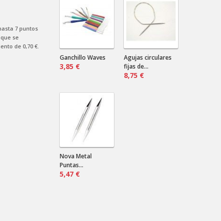
¿Marino? ¿Negro? ¿Verde?...
Cardas de mano
 hasta
7
puntos
Nilda .
2024-08-16 18:12:31
que se
uento de
0,70 €
.
Envían a Uruguay? Que precio sería
por más de un par?
Ganchillo Waves
Agujas circulares
3,85 €
fijas de...
8,75 €
Nova Metal
Puntas...
5,47 €