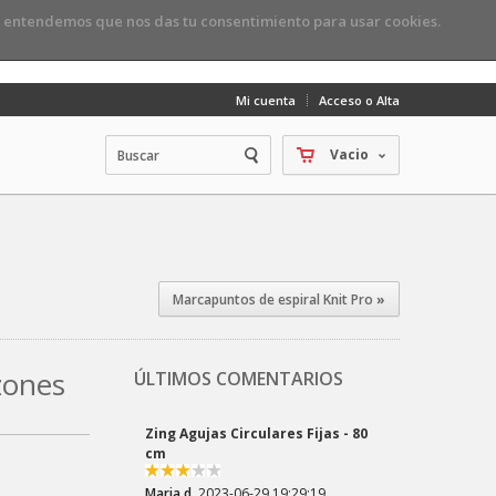
, entendemos que nos das tu consentimiento para usar cookies.
Mi cuenta
Acceso o Alta
Vacio
Marcapuntos de espiral Knit Pro
»
zones
ÚLTIMOS COMENTARIOS
Zing Agujas Circulares Fijas - 80
cm
Maria d.
2023-06-29 19:29:19