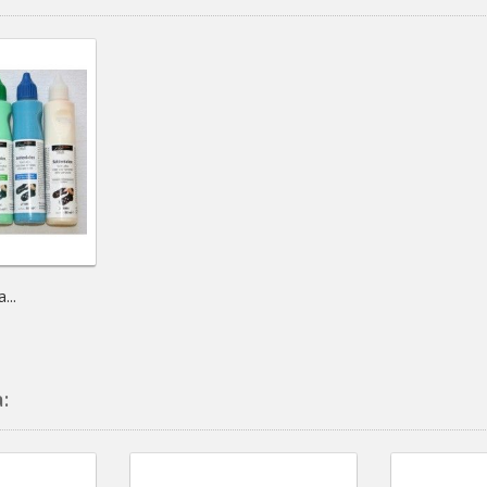
...
: