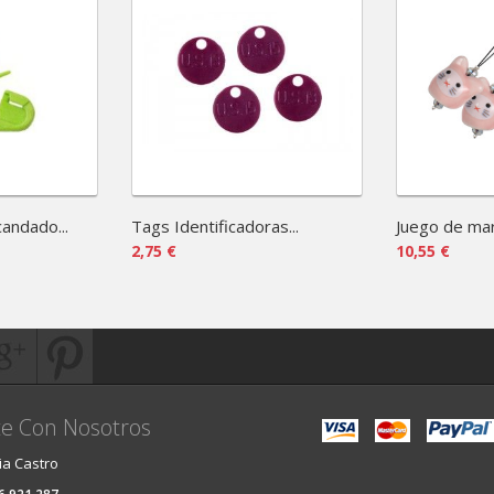
andado...
Tags Identificadoras...
Juego de mar
2,75 €
10,55 €
e Con Nosotros
ia Castro