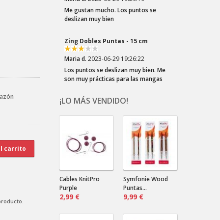
Me gustan mucho. Los puntos se
deslizan muy bien
Zing Dobles Puntas - 15 cm
Maria d.
2023-06-29 19:26:22
Los puntos se deslizan muy bien. Me
son muy prácticas para las mangas
razón
¡LO MÁS VENDIDO!
Crazy Zauberball Tiefe Wasser
Dala .
2023-03-22 20:10:32
¡Los colores del Zauberball "Crazy"
son tan divertidos! Elegí esta lana por
el los azules...
Crazy Zauberball Malerwinkel
Cables KnitPro
Symfonie Wood
Purple
Puntas...
2,99 €
Dala .
2023-03-22 20:06:16
9,99 €
producto.
¡Tonos suaves! ¡Tantos! Combinarán
bien con un color liso oscuro.