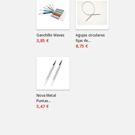
¿Marino? ¿Negro? ¿Verde?...
Cardas de mano
Nilda .
2024-08-16 18:12:31
Envían a Uruguay? Que precio sería
por más de un par?
Ganchillo Waves
Agujas circulares
3,85 €
fijas de...
8,75 €
Nova Metal
Puntas...
5,47 €