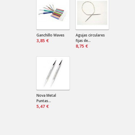
¿Marino? ¿Negro? ¿Verde?...
Cardas de mano
Nilda .
2024-08-16 18:12:31
Envían a Uruguay? Que precio sería
por más de un par?
Ganchillo Waves
Agujas circulares
3,85 €
fijas de...
8,75 €
Nova Metal
Puntas...
5,47 €