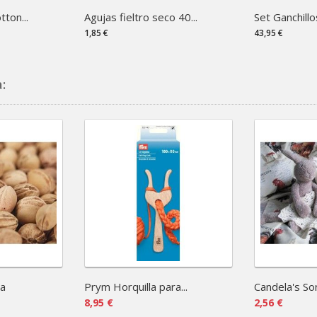
ton...
Agujas fieltro seco 40...
Set Ganchillo
1,85 €
43,95 €
:
a
Prym Horquilla para...
Candela's So
8,95 €
2,56 €