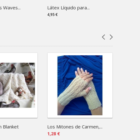
s Waves...
Látex Líquido para...
Pro Lana
4,95 €
3,00 €
n Blanket
Los Mitones de Carmen,...
Columns 
1,28 €
1,28 €