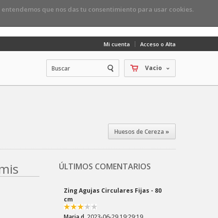
, entendemos que nos das tu consentimiento para usar cookies.
Mi cuenta
Acceso o Alta
Vacio
Huesos de Cereza
»
mis
ÚLTIMOS COMENTARIOS
Zing Agujas Circulares Fijas - 80
cm
Maria d.
2023-06-29 19:29:19