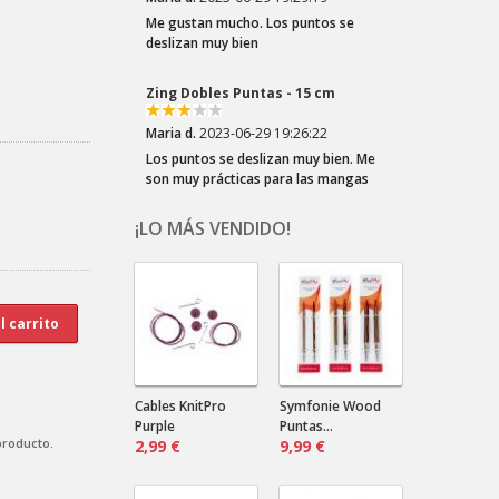
Me gustan mucho. Los puntos se
deslizan muy bien
Zing Dobles Puntas - 15 cm
Maria d.
2023-06-29 19:26:22
Los puntos se deslizan muy bien. Me
son muy prácticas para las mangas
¡LO MÁS VENDIDO!
Crazy Zauberball Tiefe Wasser
Dala .
2023-03-22 20:10:32
¡Los colores del Zauberball "Crazy"
son tan divertidos! Elegí esta lana por
el los azules...
Crazy Zauberball Malerwinkel
Cables KnitPro
Symfonie Wood
Purple
Puntas...
producto.
2,99 €
Dala .
2023-03-22 20:06:16
9,99 €
¡Tonos suaves! ¡Tantos! Combinarán
bien con un color liso oscuro.