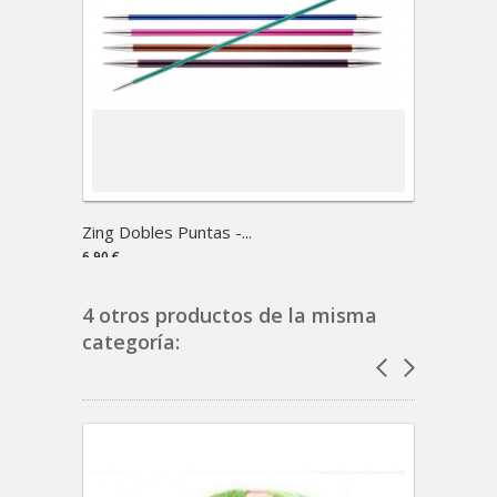
Zing Dobles Puntas -...
Zaube
6,90 €
13,50 €
4 otros productos de la misma
categoría: