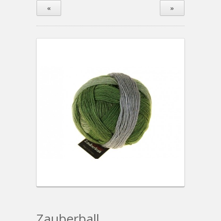
«
»
Zauberball