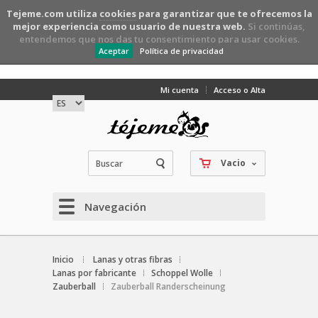
Tejeme.com utiliza
cookies
para garantizar que te ofrecemos la
mejor experiencia como usuario de nuestra web.
Si continúas,
entendemos que nos das tu consentimiento para usar cookies.
Aceptar
Política de privacidad
Mi cuenta
Acceso o Alta
Vacio
Navegación
Inicio
Lanas y otras fibras
Lanas por fabricante
Schoppel Wolle
Zauberball
Zauberball Randerscheinung