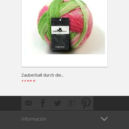
Zauberball durch die...
Zauber
14,50 €
13,50 
Información