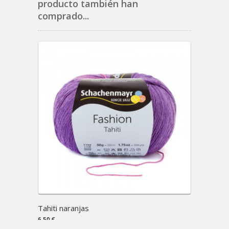
producto también han
comprado...
Tahiti naranjas
Tahiti
6,50 €
6,50 €