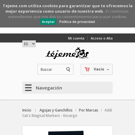
Tejeme.com utiliza
cookies
para garantizar que te ofrecemos la
mejor experiencia como usuario de nuestra web.
Si continúas,
entendemos que nos das tu consentimiento para usar cookies.
Aceptar
Política de privacidad
Mi cuenta
Acceso o Alta
Vacio
Navegación
Inicio
Agujas y Ganchillos
Por Marcas
Addi
Cat's Magical Markers - Encargo