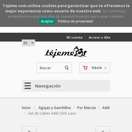
Tejeme.com utiliza
cookies
para garantizar que te ofrecemos la
mejor experiencia como usuario de nuestra web.
Si continúas,
entendemos que nos das tu consentimiento para usar cookies.
Aceptar
Política de privacidad
Mi cuenta
Acceso o Alta
Vacio
Navegación
Inicio
Agujas y Ganchillos
Por Marcas
Addi
Set de Cables Addi Click Lace
«
»