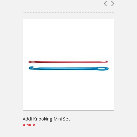
Addi Knooking Mini Set
AddiS
6,25 €
120,95