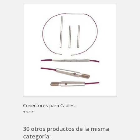
Conectores para Cables...
Nova C
2,50 €
7,95 €
30 otros productos de la misma
categoría: