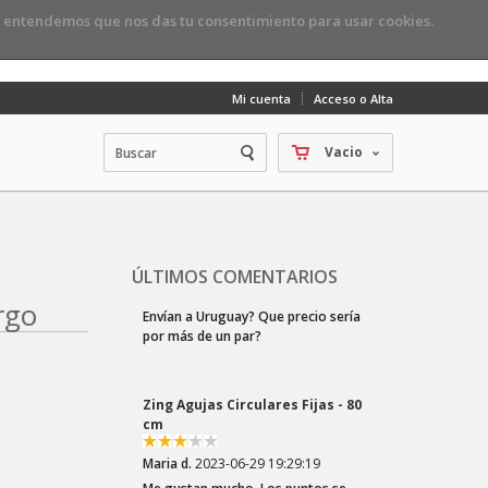
, entendemos que nos das tu consentimiento para usar cookies.
Mi cuenta
Acceso o Alta
Vacio
ÚLTIMOS COMENTARIOS
rgo
Zing Agujas Circulares Fijas - 80
cm
Maria d.
2023-06-29 19:29:19
Me gustan mucho. Los puntos se
deslizan muy bien
Zing Dobles Puntas - 15 cm