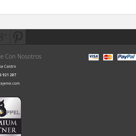
e Con Nosotros
ia Castro
36 921 287
tejeme.com