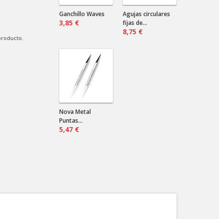
Envían a Uruguay? Que precio sería
por más de un par?
Ganchillo Waves
Agujas circulares
3,85 €
fijas de...
8,75 €
producto.
Nova Metal
Puntas...
5,47 €