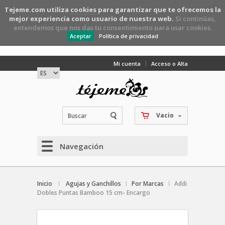
Tejeme.com utiliza
cookies
para garantizar que te ofrecemos la
mejor experiencia como usuario de nuestra web.
Si continúas,
entendemos que nos das tu consentimiento para usar cookies.
Aceptar
Política de privacidad
Mi cuenta
Acceso o Alta
Vacio
Navegación
Inicio
Agujas y Ganchillos
Por Marcas
Addi
Dobles Puntas Bamboo 15 cm- Encargo