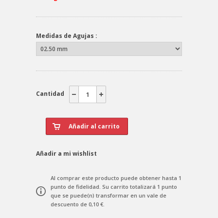
Medidas de Agujas :
Cantidad
Añadir a mi wishlist
Al comprar este producto puede obtener hasta
1
punto de fidelidad
. Su carrito totalizará
1
punto
que se puede(n) transformar en un vale de
descuento de
0,10 €
.