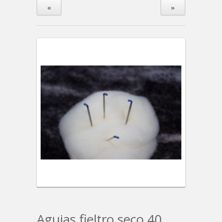
«
»
Agujas fieltro seco 40