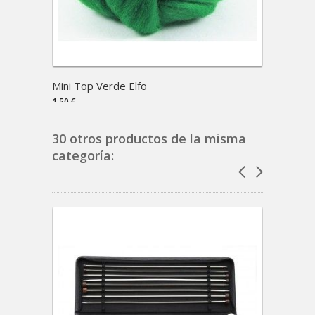
Mini Top Verde Elfo
Mini 
1,50 €
1,50 €
30 otros productos de la misma
categoría: