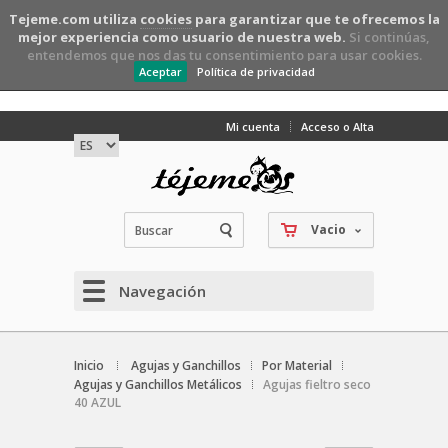
Tejeme.com utiliza
cookies
para garantizar que te ofrecemos la
mejor experiencia como usuario de nuestra web.
Si continúas,
entendemos que nos das tu consentimiento para usar cookies.
Aceptar
Política de privacidad
Mi cuenta
Acceso o Alta
Vacio
Navegación
Inicio
Agujas y Ganchillos
Por Material
Agujas y Ganchillos Metálicos
Agujas fieltro seco
40 AZUL