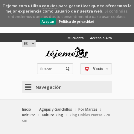
Tejeme.com utiliza
cookies
para garantizar que te ofrecemos la
mejor experiencia como usuario de nuestra web.
Si continúas,
entendemos que nos das tu consentimiento para usar cookies.
Aceptar
Política de privacidad
Mi cuenta
Acceso o Alta
Vacio
Navegación
Inicio
Agujas y Ganchillos
Por Marcas
Knit Pro
KnitPro Zing
Zing Dobles Puntas - 20
cm