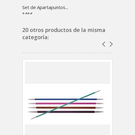
Set de Apartapuntos...
Cables
3,00 €
2,99 €
20 otros productos de la misma
categoría: