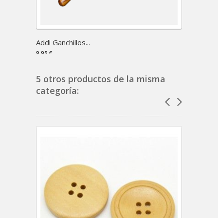
Addi Ganchillos...
Symfon
9,95 €
44,37 €
5 otros productos de la misma
categoría: