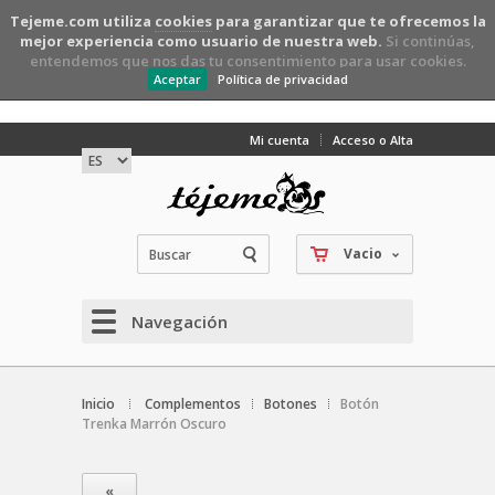
Tejeme.com utiliza
cookies
para garantizar que te ofrecemos la
mejor experiencia como usuario de nuestra web.
Si continúas,
entendemos que nos das tu consentimiento para usar cookies.
Aceptar
Política de privacidad
Mi cuenta
Acceso o Alta
Vacio
Navegación
Inicio
Complementos
Botones
Botón
Trenka Marrón Oscuro
«