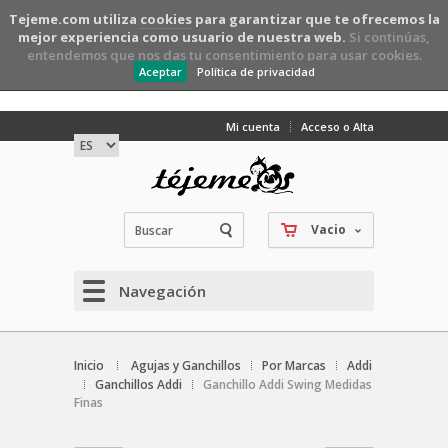
Tejeme.com utiliza
cookies
para garantizar que te ofrecemos la
mejor experiencia como usuario de nuestra web.
Si continúas,
entendemos que nos das tu consentimiento para usar cookies.
Aceptar
Política de privacidad
Mi cuenta
Acceso o Alta
Vacio
Navegación
Inicio
Agujas y Ganchillos
Por Marcas
Addi
Ganchillos Addi
Ganchillo Addi Swing Medidas
Finas