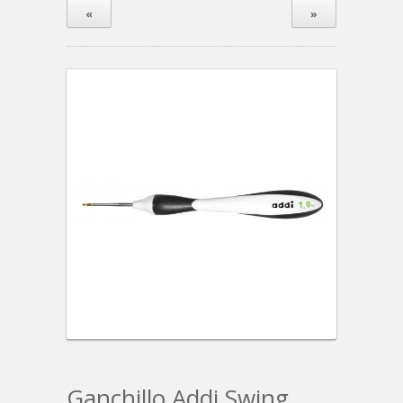
«
»
Ganchillo Addi Swing