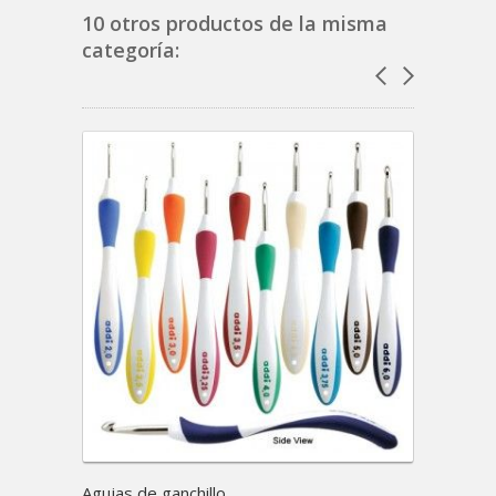
10 otros productos de la misma
categoría:
Agujas de ganchillo...
Addi C