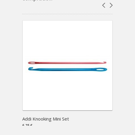
Addi Knooking Mini Set
Set de
6,25 €
81,49 €