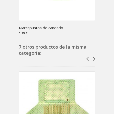
Marcapuntos de candado...
Cuent
2,95 €
3,95 €
7 otros productos de la misma
categoría: