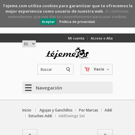
Tejeme.com utiliza
cookies
para garantizar que te ofrecemos la
mejor experiencia como usuario de nuestra web.
Si continúas,
entendemos que nos das tu consentimiento para usar cookies.
Aceptar
Política de privacidad
Mi cuenta
Acceso o Alta
Vacio
Navegación
Inicio
Agujas y Ganchillos
Por Marcas
Addi
Estuches Addi
AddiSwings Set
«
»