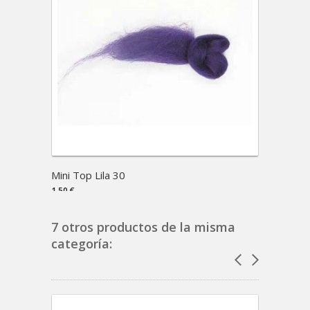
Mini Top Lila 30
Mini T
1,50 €
1,50 €
7 otros productos de la misma
categoría: