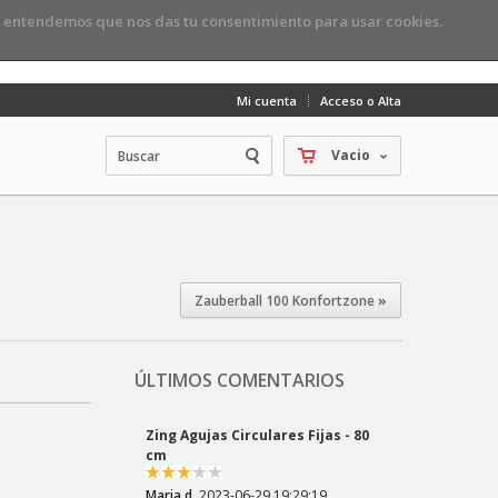
, entendemos que nos das tu consentimiento para usar cookies.
Mi cuenta
Acceso o Alta
Vacio
Zauberball 100 Konfortzone
»
ÚLTIMOS COMENTARIOS
Zing Agujas Circulares Fijas - 80
cm
Maria d.
2023-06-29 19:29:19