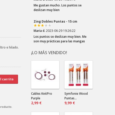
Me gustan mucho. Los puntos se
deslizan muy bien
Zing Dobles Puntas - 15 cm
Maria d.
2023-06-29 19:26:22
Los puntos se deslizan muy bien. Me
son muy prácticas para las mangas
ltro e hilado.
¡LO MÁS VENDIDO!
Crazy Zauberball Tiefe Wasser
Dala .
2023-03-22 20:10:32
¡Los colores del Zauberball "Crazy"
son tan divertidos! Elegí esta lana por
el los azules...
Crazy Zauberball Malerwinkel
Cables KnitPro
Symfonie Wood
Purple
Puntas...
2,99 €
Dala .
2023-03-22 20:06:16
9,99 €
producto.
¡Tonos suaves! ¡Tantos! Combinarán
bien con un color liso oscuro.