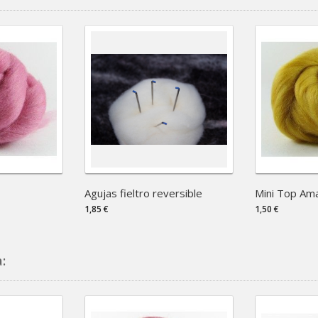
Agujas fieltro reversible
Mini Top Amar
1,85 €
1,50 €
: