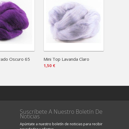
rado Oscuro 65
Mini Top Lavanda Claro
Traum Se
1,50 €
31,90 €
Suscríbete A Nuestro Boletín De
Noticias
Apúntate a nuestro boletín de noticias para recibir