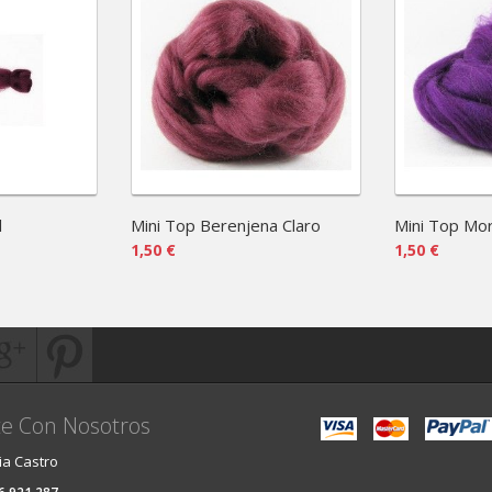
l
Mini Top Berenjena Claro
Mini Top Mo
1,50 €
1,50 €
e Con Nosotros
ia Castro