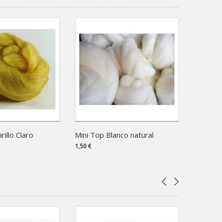
illo Claro
Mini Top Blanco natural
Mini To
1,50 €
1,50 €