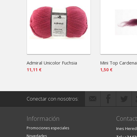
Admiral Unicolor Fuchsia
Mini Top Cardena
11,11 €
1,50 €
Conectar con nosotros:
Información
Contact
Promociones especiales
Ines Hered
Novedades