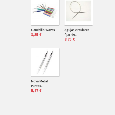
¿Marino? ¿Negro? ¿Verde?...
Cardas de mano
Nilda .
2024-08-16 18:12:31
Envían a Uruguay? Que precio sería
por más de un par?
Ganchillo Waves
Agujas circulares
3,85 €
fijas de...
8,75 €
Nova Metal
Puntas...
5,47 €