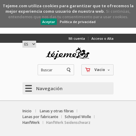
Tejeme.com utiliza
cookies
para garantizar que te ofrecemos la
mejor experiencia como usuario de nuestra web.
Si continúas,
entendemos que nos das tu consentimiento para usar cookies.
Aceptar
Política de privacidad
Mi cuenta
Acceso o Alta
Vacio
Navegación
Inicio
Lanas y otras fibras
Lanas por fabricante
Schoppel Wolle
HanfWerk
HanfWerk Seidenschwarz