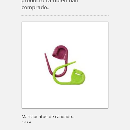
producto también han
comprado...
Marcapuntos de candado...
Addi B
2,95 €
11,50 €