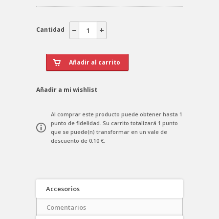
Cantidad
Añadir a mi wishlist
Al comprar este producto puede obtener hasta
1
punto de fidelidad
. Su carrito totalizará
1
punto
que se puede(n) transformar en un vale de
descuento de
0,10 €
.
Accesorios
Comentarios