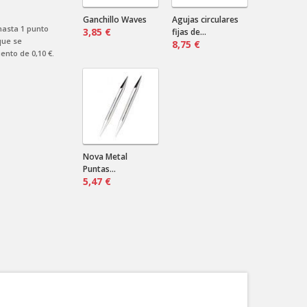
Envían a Uruguay? Que precio sería
por más de un par?
Ganchillo Waves
Agujas circulares
 hasta
1
punto
3,85 €
fijas de...
ue se
8,75 €
uento de
0,10 €
.
Nova Metal
Puntas...
5,47 €