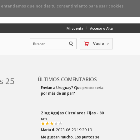
, entendemos que nos das tu consentimiento para usar cookies.
Mi cuenta
Acceso o Alta
Vacio
s 25
ÚLTIMOS COMENTARIOS
Zing Agujas Circulares Fijas - 80
cm
Maria d.
2023-06-29 19:29:19
Me gustan mucho. Los puntos se
deslizan muy bien
Zing Dobles Puntas - 15 cm