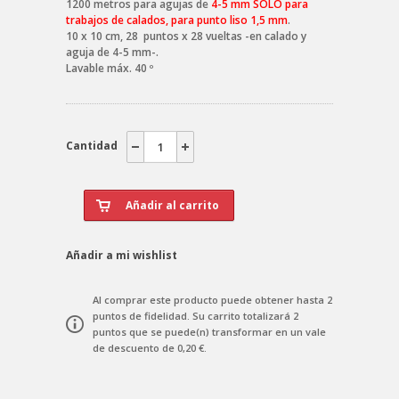
1200 metros para agujas de
4-5 mm SÓLO para
trabajos de calados, para punto liso 1,5 mm
.
10 x 10 cm, 28 puntos x 28 vueltas -en calado y
aguja de 4-5 mm-.
Lavable máx. 40 º
Cantidad
Añadir a mi wishlist
Al comprar este producto puede obtener hasta
2
puntos de fidelidad
. Su carrito totalizará
2
puntos
que se puede(n) transformar en un vale
de descuento de
0,20 €
.