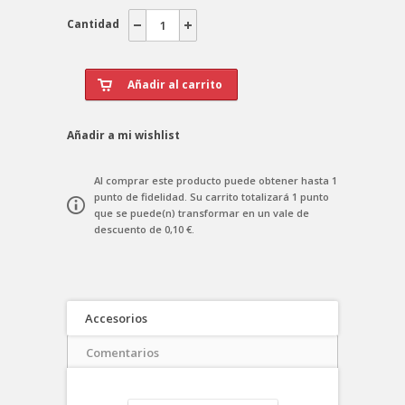
Cantidad
Añadir a mi wishlist
Al comprar este producto puede obtener hasta
1
punto de fidelidad
. Su carrito totalizará
1
punto
que se puede(n) transformar en un vale de
descuento de
0,10 €
.
Accesorios
Comentarios