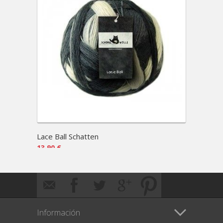
Lace Ball Schatten
Zauber
13,90 €
14,50 
Información