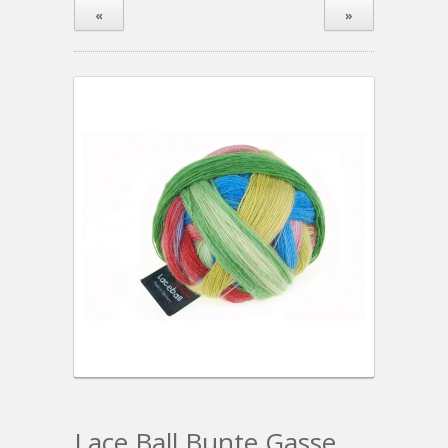
«
»
Lace Ball Bunte Gasse