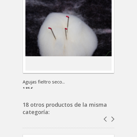
Agujas fieltro seco...
Mini 
1,85 €
1,50 €
18 otros productos de la misma
categoría: