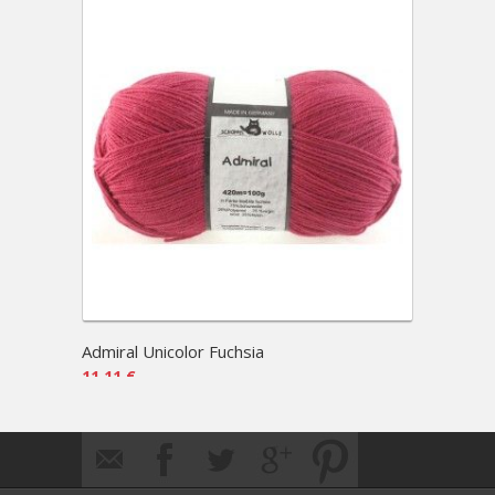
Admiral Unicolor Fuchsia
Mini T
11,11 €
1,50 €