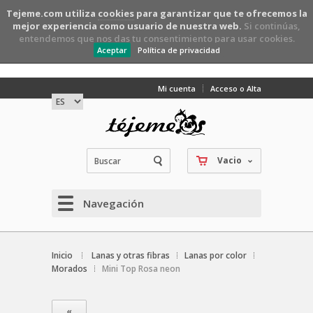
Tejeme.com utiliza
cookies
para garantizar que te ofrecemos la
mejor experiencia como usuario de nuestra web.
Si continúas,
entendemos que nos das tu consentimiento para usar cookies.
Aceptar
Política de privacidad
Mi cuenta
Acceso o Alta
Vacio
Navegación
Inicio
Lanas y otras fibras
Lanas por color
Morados
Mini Top Rosa neon
«