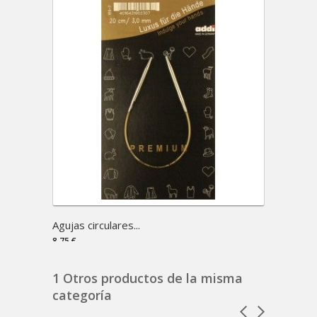
Agujas circulares...
Cables
8,75 €
2,99 €
1 Otros productos de la misma
categoría