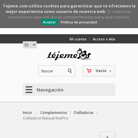
Tejeme.com utiliza
cookies
para garantizar que te ofrecemos la
mejor experiencia como usuario de nuestra web.
Si continúas,
entendemos que nos das tu consentimiento para usar cookies.
Aceptar
Política de privacidad
Mi cuenta
Acceso o Alta
Vacio
Navegación
Inicio
Complementos
Ovilladoras
Ovilladora Manual KnitPro
»