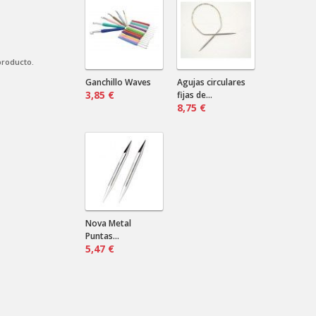
¿Marino? ¿Negro? ¿Verde?...
Cardas de mano
Nilda .
2024-08-16 18:12:31
producto.
Envían a Uruguay? Que precio sería
por más de un par?
Ganchillo Waves
Agujas circulares
3,85 €
fijas de...
8,75 €
Nova Metal
Puntas...
5,47 €