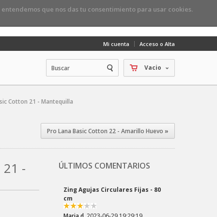
, entendemos que nos das tu consentimiento para usar cookies.
Mi cuenta
Acceso o Alta
Vacio
sic Cotton 21 - Mantequilla
Pro Lana Basic Cotton 22 - Amarillo Huevo
»
 21 -
ÚLTIMOS COMENTARIOS
Zing Agujas Circulares Fijas - 80
cm
Maria d.
2023-06-29 19:29:19