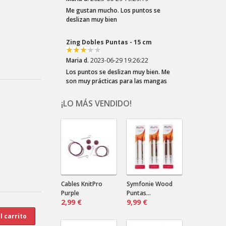
Me gustan mucho. Los puntos se
deslizan muy bien
Zing Dobles Puntas - 15 cm
Maria d.
2023-06-29 19:26:22
Los puntos se deslizan muy bien. Me
son muy prácticas para las mangas
¡LO MÁS VENDIDO!
Crazy Zauberball Tiefe Wasser
Dala .
2023-03-22 20:10:32
¡Los colores del Zauberball "Crazy"
son tan divertidos! Elegí esta lana por
el los azules...
Crazy Zauberball Malerwinkel
Cables KnitPro
Symfonie Wood
Purple
Puntas...
2,99 €
Dala .
2023-03-22 20:06:16
9,99 €
¡Tonos suaves! ¡Tantos! Combinarán
bien con un color liso oscuro.