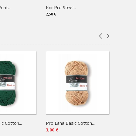
int...
KnitPro Steel...
Admiral 
2,50 €
11,11 €
c Cotton...
Pro Lana Basic Cotton...
Pro Lana
3,00 €
3,00 €