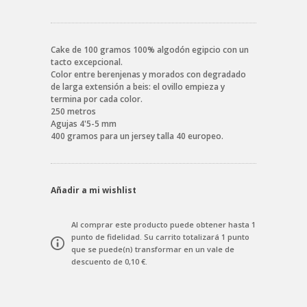
Cake de 100 gramos 100% algodón egipcio con un
tacto excepcional.
Color entre berenjenas y morados con degradado
de larga extensión a beis: el ovillo empieza y
termina por cada color.
250 metros
Agujas 4'5-5 mm
400 gramos para un jersey talla 40 europeo.
Añadir a mi wishlist
Al comprar este producto puede obtener hasta
1
punto de fidelidad
. Su carrito totalizará
1
punto
que se puede(n) transformar en un vale de
descuento de
0,10 €
.