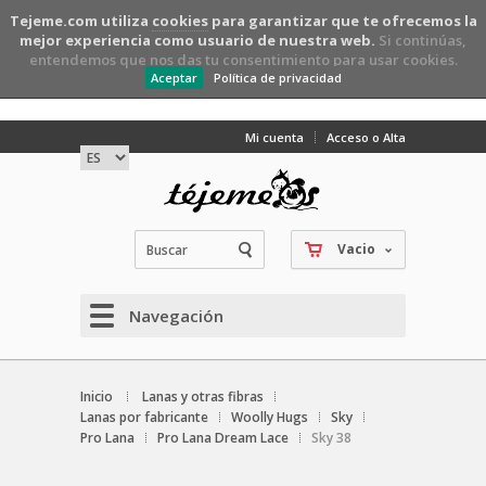
Tejeme.com utiliza
cookies
para garantizar que te ofrecemos la
mejor experiencia como usuario de nuestra web.
Si continúas,
entendemos que nos das tu consentimiento para usar cookies.
Aceptar
Política de privacidad
Mi cuenta
Acceso o Alta
Vacio
Navegación
Inicio
Lanas y otras fibras
Lanas por fabricante
Woolly Hugs
Sky
Pro Lana
Pro Lana Dream Lace
Sky 38