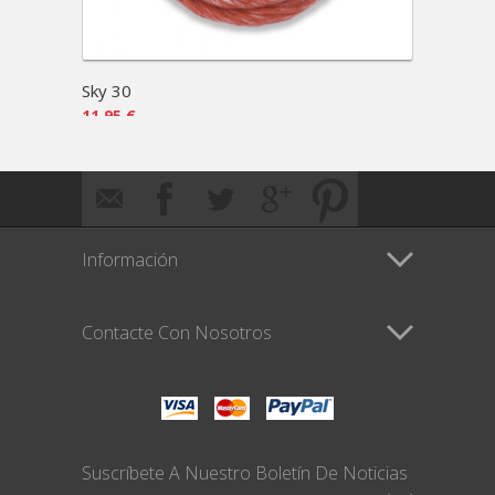
Sky 30
Sky 6
11,95 €
11,95 
Información
Contacte Con Nosotros
Suscríbete A Nuestro Boletín De Noticias