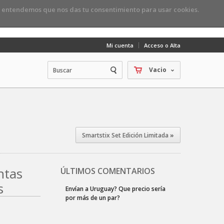
, entendemos que nos das tu consentimiento para usar cookies.
Mi cuenta
Acceso o Alta
Vacio
Smartstix Set Edición Limitada
»
ntas
ÚLTIMOS COMENTARIOS
s
Zing Agujas Circulares Fijas - 80
cm
Maria d.
2023-06-29 19:29:19