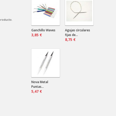
¿Marino? ¿Negro? ¿Verde?...
Cardas de mano
Nilda .
2024-08-16 18:12:31
producto.
Envían a Uruguay? Que precio sería
por más de un par?
Ganchillo Waves
Agujas circulares
3,85 €
fijas de...
8,75 €
Nova Metal
Puntas...
5,47 €