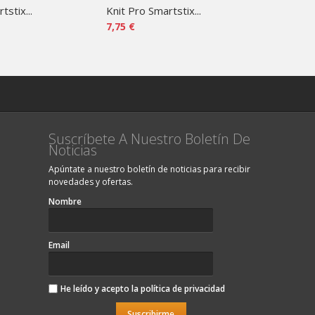
tstix...
Knit Pro Smartstix...
Smartsti
7,75 €
115,80 €
Suscríbete A Nuestro Boletín De
Noticias
Apúntate a nuestro boletín de noticias para recibir
novedades y ofertas.
Nombre
Email
He leído y acepto la
política de privacidad
Suscribirme