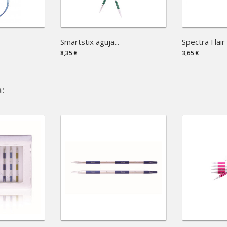
Smartstix aguja...
Spectra Flair 
8,35 €
3,65 €
: