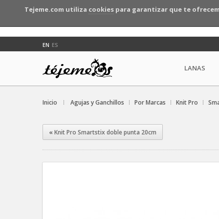
Tejeme.com utiliza
cookies
para garantizar que te ofrecem
EN
ES
LANAS
Inicio
Agujas y Ganchillos
Por Marcas
Knit Pro
Sma
«
Knit Pro Smartstix doble punta 20cm