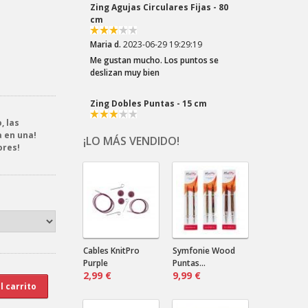
Me gustan mucho. Los puntos se
deslizan muy bien
Zing Dobles Puntas - 15 cm
Maria d.
2023-06-29 19:26:22
Los puntos se deslizan muy bien. Me
son muy prácticas para las mangas
, las
a en una!
¡LO MÁS VENDIDO!
ores!
Crazy Zauberball Tiefe Wasser
Dala .
2023-03-22 20:10:32
¡Los colores del Zauberball "Crazy"
son tan divertidos! Elegí esta lana por
el los azules...
Crazy Zauberball Malerwinkel
Cables KnitPro
Symfonie Wood
Purple
Puntas...
2,99 €
Dala .
2023-03-22 20:06:16
9,99 €
¡Tonos suaves! ¡Tantos! Combinarán
bien con un color liso oscuro.