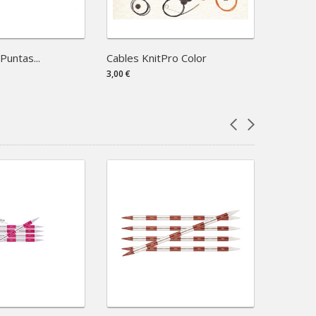
Puntas...
Cables KnitPro Color
Knit Pro
3,00 €
7,75 €