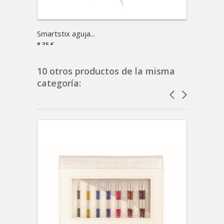
Smartstix aguja...
Knit P
8,35 €
7,75 €
10 otros productos de la misma
categoría: