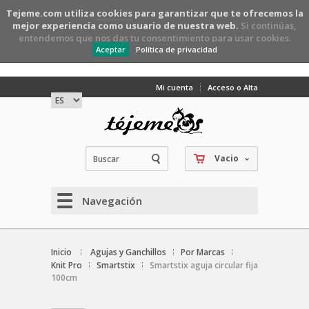
Tejeme.com utiliza
cookies
para garantizar que te ofrecemos la
mejor experiencia como usuario de nuestra web.
Si continúas,
entendemos que nos das tu consentimiento para usar cookies.
Aceptar
Política de privacidad
Mi cuenta
Acceso o Alta
Vacio
Navegación
Inicio
Agujas y Ganchillos
Por Marcas
Knit Pro
Smartstix
Smartstix aguja circular fija
100cm