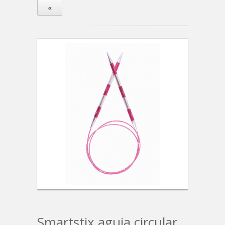
«
Smartstix aguja circular