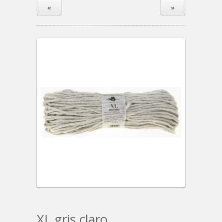
«
»
XL gris claro