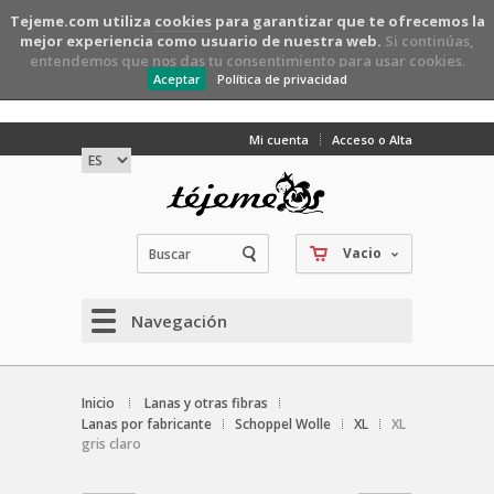
Tejeme.com utiliza
cookies
para garantizar que te ofrecemos la
mejor experiencia como usuario de nuestra web.
Si continúas,
entendemos que nos das tu consentimiento para usar cookies.
Aceptar
Política de privacidad
Mi cuenta
Acceso o Alta
Vacio
Navegación
Inicio
Lanas y otras fibras
Lanas por fabricante
Schoppel Wolle
XL
XL
gris claro