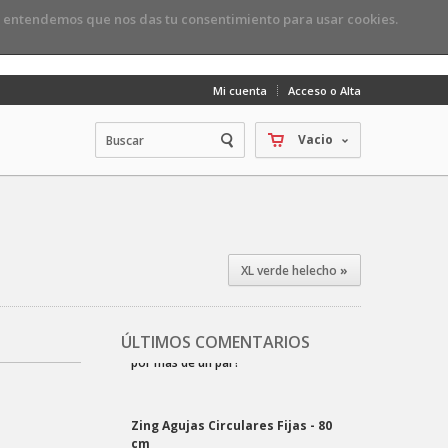
, entendemos que nos das tu consentimiento para usar cookies.
Mi cuenta
Acceso o Alta
Vacio
XL verde helecho
»
ÚLTIMOS COMENTARIOS
Zing Agujas Circulares Fijas - 80
cm
Maria d.
2023-06-29 19:29:19