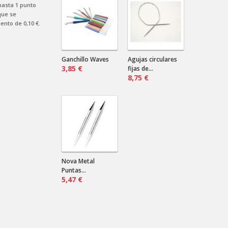
 hasta
1
punto
¿Marino? ¿Negro? ¿Verde?...
ue se
Cardas de mano
uento de
0,10 €
.
Nilda .
2024-08-16 18:12:31
Envían a Uruguay? Que precio sería
por más de un par?
Ganchillo Waves
Agujas circulares
3,85 €
fijas de...
8,75 €
Nova Metal
Puntas...
5,47 €