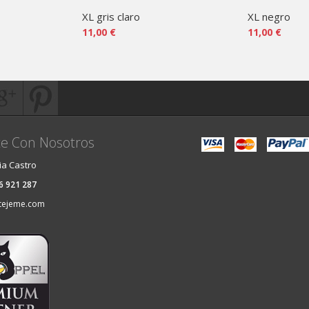
XL gris claro
XL negro
11,00 €
11,00 €
e Con Nosotros
ia Castro
36 921 287
tejeme.com