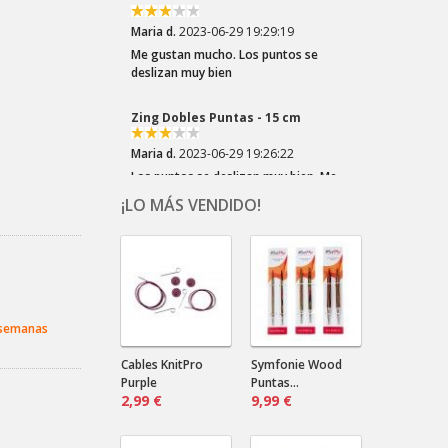
Me gustan mucho. Los puntos se
deslizan muy bien
Zing Dobles Puntas - 15 cm
Maria d.
2023-06-29 19:26:22
Los puntos se deslizan muy bien. Me
son muy prácticas para las mangas
¡LO MÁS VENDIDO!
Crazy Zauberball Tiefe Wasser
Dala .
2023-03-22 20:10:32
¡Los colores del Zauberball "Crazy"
son tan divertidos! Elegí esta lana por
el los azules...
 semanas
Crazy Zauberball Malerwinkel
Cables KnitPro
Symfonie Wood
Purple
Puntas...
2,99 €
Dala .
2023-03-22 20:06:16
9,99 €
¡Tonos suaves! ¡Tantos! Combinarán
bien con un color liso oscuro.