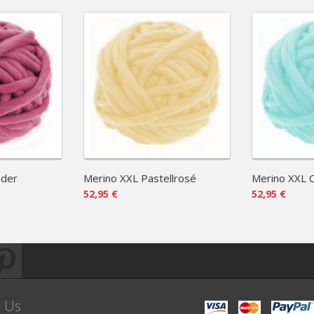
nder
Merino XXL Pastellrosé
Merino XXL 
52,95 €
52,95 €
t Us