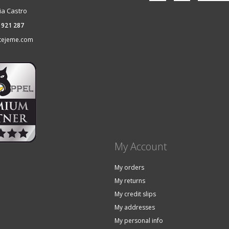
ia Castro
 921 287
tejeme.com
My Account
My orders
My returns
My credit slips
My addresses
My personal info