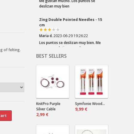
Me gustan mucho. Los puntos se
deslizan muy bien
Zing Double Pointed Needles - 15
cm
Maria d.
2023-06-29 19:26:22
Los puntos se deslizan muy bien. Me
son muy prácticas para las mangas
g of felting.
BEST SELLERS
Crazy Zauberball Frische Fische
Dala .
2023-03-22 20:10:32
¡Los colores del Zauberball "Crazy"
son tan divertidos! Elegí esta lana por
el los azules...
Crazy Zauberball Malerwinkel
KnitPro Purple
Symfonie Wood...
9,99 €
Silver Cable
2,99 €
Dala .
2023-03-22 20:06:16
¡Tonos suaves! ¡Tantos! Combinarán
bien con un color liso oscuro.
¿Marino? ¿Negro? ¿Verde?...