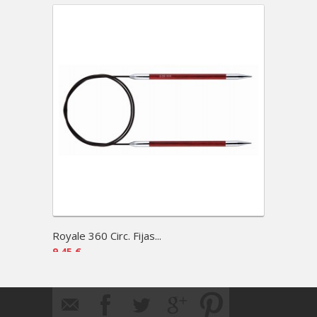
Royale 360 Circ. Fijas...
Royale 
9,45 €
9,90 €