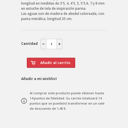
longitud en medidas de 3'5, 4, 4'5, 5, 5'5,6, 7 y 8 mm
en estuche de tela de inspiración parina.
Las aguas son de madera de abedul coloreada, con
punta metálica, longitud 35 cm.
Cantidad
Añadir a mi wishlist
Al comprar este producto puede obtener hasta
14
puntos de fidelidad
. Su carrito totalizará
14
puntos
que se puede(n) transformar en un vale
de descuento de
1,40 €
.