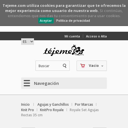
Tejeme.com utiliza
cookies
para garantizar que te ofrecemos la
mejor experiencia como usuario de nuestra web.
Si continúas,
entendemos que nos das tu consentimiento para usar cookies.
Aceptar
Política de privacidad
Mi cuenta
Acceso o Alta
Vacio
Navegación
Inicio
Agujas y Ganchillos
Por Marcas
Knit Pro
KnitPro Royale
Royale Set Agujas
Rectas 35 cm