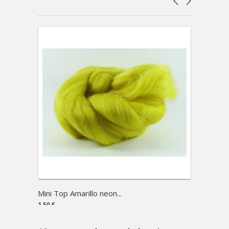
Mini Top Amarillo neon...
Mango
1,50 €
4,95 €