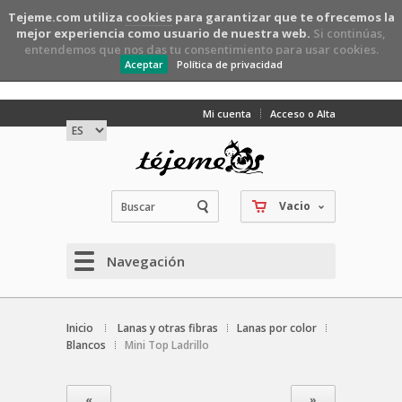
Tejeme.com utiliza
cookies
para garantizar que te ofrecemos la
mejor experiencia como usuario de nuestra web.
Si continúas,
entendemos que nos das tu consentimiento para usar cookies.
Aceptar
Política de privacidad
Mi cuenta
Acceso o Alta
Vacio
Navegación
Inicio
Lanas y otras fibras
Lanas por color
Blancos
Mini Top Ladrillo
«
»