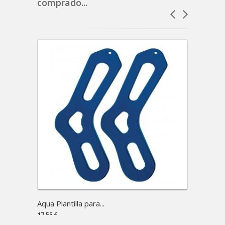
comprado...
Aqua Plantilla para...
Set G
17,55 €
43,95 €