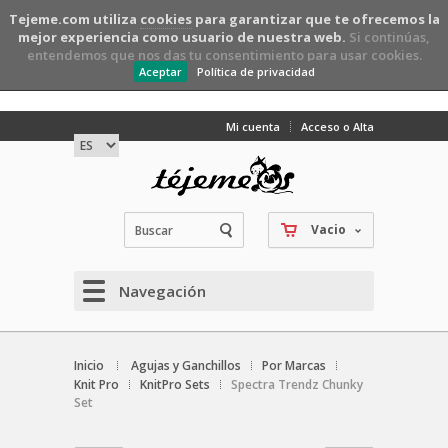
Tejeme.com utiliza
cookies
para garantizar que te ofrecemos la
mejor experiencia como usuario de nuestra web.
Si continúas,
entendemos que nos das tu consentimiento para usar cookies.
Aceptar
Política de privacidad
Mi cuenta
Acceso o Alta
Vacio
Navegación
Inicio
Agujas y Ganchillos
Por Marcas
Knit Pro
KnitPro Sets
Spectra Trendz Chunky
Set