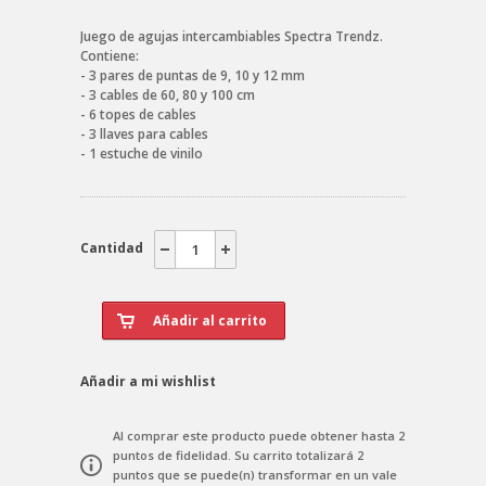
Juego de agujas intercambiables Spectra Trendz.
Contiene:
- 3 pares de puntas de 9, 10 y 12 mm
- 3 cables de 60, 80 y 100 cm
- 6 topes de cables
- 3 llaves para cables
- 1 estuche de vinilo
Cantidad
Añadir a mi wishlist
Al comprar este producto puede obtener hasta
2
puntos de fidelidad
. Su carrito totalizará
2
puntos
que se puede(n) transformar en un vale