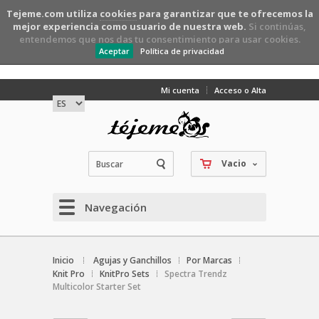
Tejeme.com utiliza
cookies
para garantizar que te ofrecemos la
mejor experiencia como usuario de nuestra web.
Si continúas,
entendemos que nos das tu consentimiento para usar cookies.
Aceptar
Política de privacidad
Mi cuenta
Acceso o Alta
Vacio
Navegación
Inicio
Agujas y Ganchillos
Por Marcas
Knit Pro
KnitPro Sets
Spectra Trendz
Multicolor Starter Set