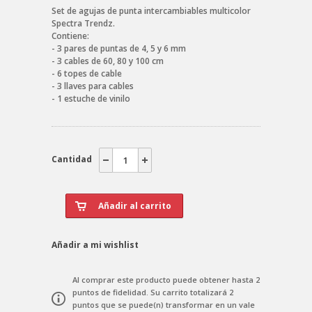
Set de agujas de punta intercambiables multicolor
Spectra Trendz.
Contiene:
- 3 pares de puntas de 4, 5 y 6 mm
- 3 cables de 60, 80 y 100 cm
- 6 topes de cable
- 3 llaves para cables
- 1 estuche de vinilo
Cantidad
Añadir a mi wishlist
Al comprar este producto puede obtener hasta
2
puntos de fidelidad
. Su carrito totalizará
2
puntos
que se puede(n) transformar en un vale