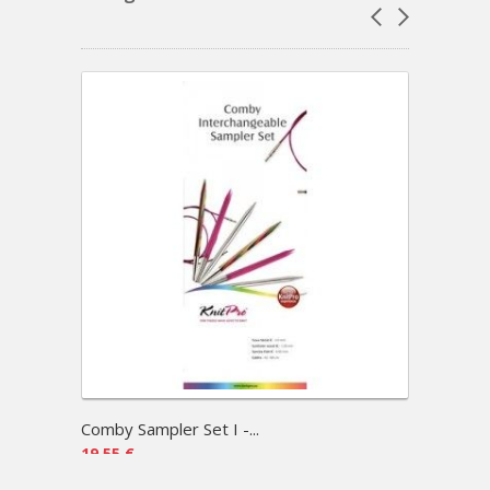
Comby Sampler Set I -...
Starte
19,55 €
75,26 