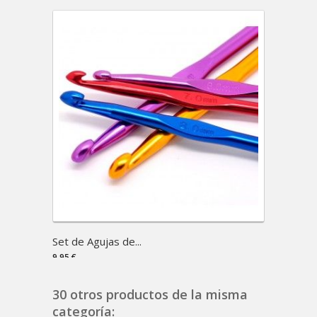
Set de Agujas de...
Marcap
9,95 €
2,50 €
30 otros productos de la misma
categoría: