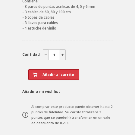
Contiene:
- 3 pares de puntas acrilicas de 4, 5 y 6 mm
- 3 cables de 60, 80 y 100 cm
- 6 topes de cables
- 3 llaves para cables
- 1 estuche de vinilo
Cantidad
Añadir a mi wishlist
Al comprar este producto puede obtener hasta
2
puntos de fidelidad
. Su carrito totalizará
2
puntos
que se puede(n) transformar en un vale
de descuento de
0,20 €
.