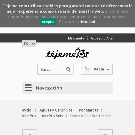
Tejeme.com utiliza
cookies
para garantizar que te ofrecemos la
mejor experiencia como usuario de nuestra web.
Si continúas,
entendemos que nos das tu consentimiento para usar cookies.
Aceptar
Política de privacidad
Mi cuenta
Acceso o Alta
Vacio
Navegación
Inicio
Agujas y Ganchillos
Por Marcas
Knit Pro
KnitPro Sets
Spectra Flair Starter Set
«
»