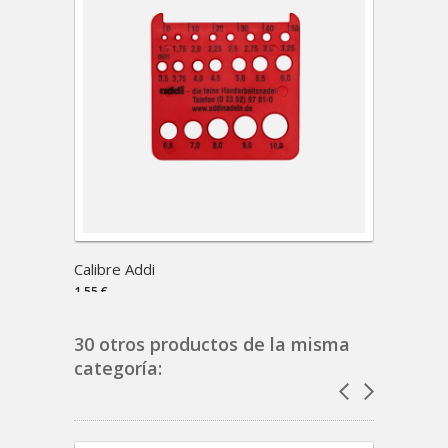
Calibre Addi
Spectr
1,55 €
3,65 €
30 otros productos de la misma
categoría: