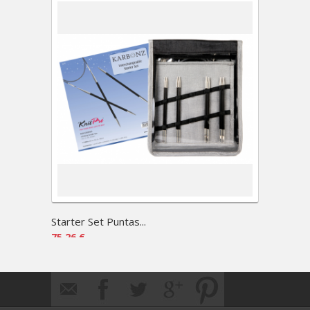
Starter Set Puntas...
Bamboo
75,26 €
73,95 