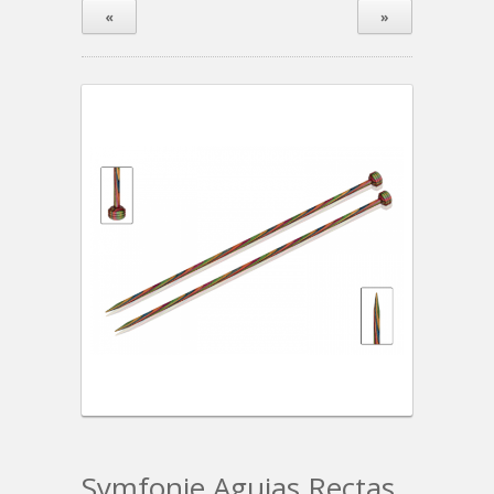
«
»
Symfonie Agujas Rectas