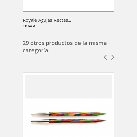
Royale Agujas Rectas...
Royale 
15,00 €
9,45 €
29 otros productos de la misma
categoría: