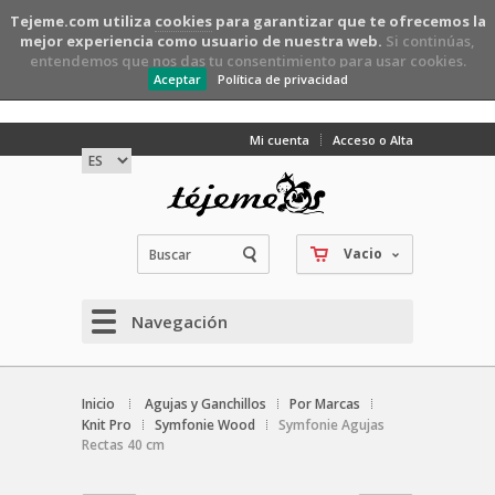
Tejeme.com utiliza
cookies
para garantizar que te ofrecemos la
mejor experiencia como usuario de nuestra web.
Si continúas,
entendemos que nos das tu consentimiento para usar cookies.
Aceptar
Política de privacidad
Mi cuenta
Acceso o Alta
Vacio
Navegación
Inicio
Agujas y Ganchillos
Por Marcas
Knit Pro
Symfonie Wood
Symfonie Agujas
Rectas 40 cm