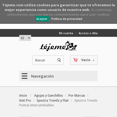
Tejeme.com utiliza
cookies
para garantizar que te ofrecemos la
mejor experiencia como usuario de nuestra web.
Si continúas,
entendemos que nos das tu consentimiento para usar cookies.
Aceptar
Política de privacidad
Mi cuenta
Acceso o Alta
Vacio
Navegación
Inicio
Agujas y Ganchillos
Por Marcas
Knit Pro
Spectra Trendz y Flair
Spectra Trendz
Puntas Intercambiables