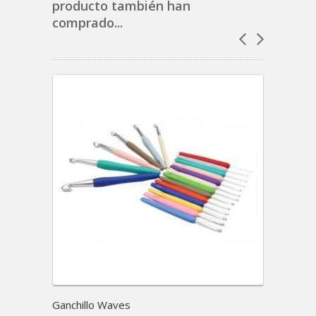
producto también han
comprado...
Ganchillo Waves
Kit de