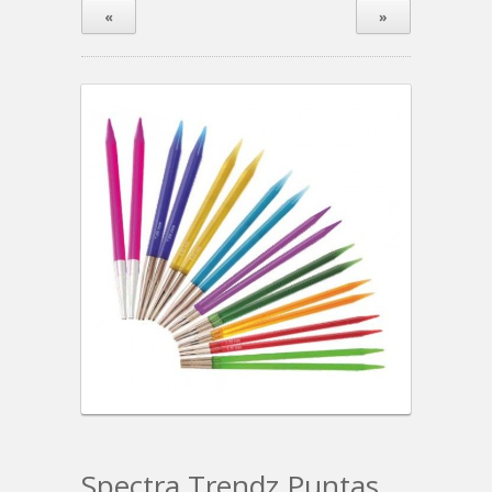
«
»
Spectra Trendz Puntas