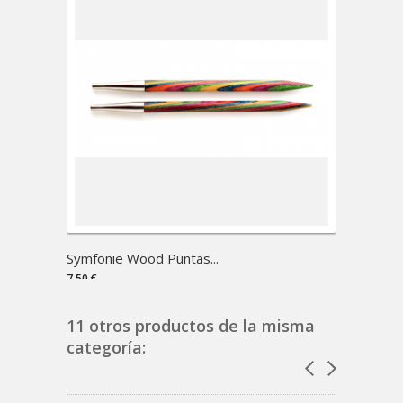
Symfonie Wood Puntas...
Symfon
7,50 €
8,05 €
11 otros productos de la misma
categoría: