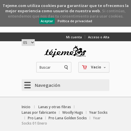
Tejeme.com utiliza
cookies
para garantizar que te ofrecemos la
mejor experiencia como usuario de nuestra web.
Si continúas,
entendemos que nos das tu consentimiento para usar cookies.
Aceptar
Política de privacidad
Mi cuenta
Acceso o Alta
Vacio
Navegación
Inicio
Lanas y otras fibras
Lanas por fabricante
Woolly Hugs
Year Socks
Pro Lana
Pro Lana Golden Socks
Year
Socks 01 Enero