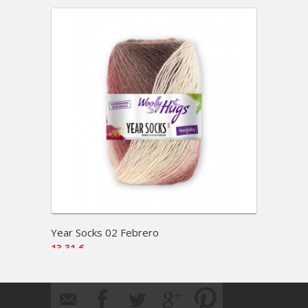
Year Socks 02 Febrero
Year 
13,31 €
13,31 