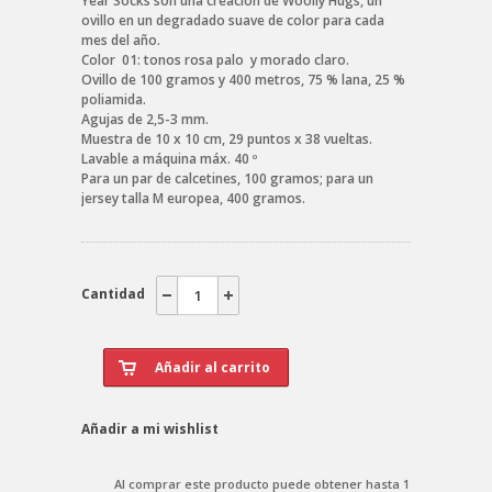
Year Socks son una creación de Woolly Hugs, un
ovillo en un degradado suave de color para cada
mes del año.
Color 01: tonos rosa palo y morado claro.
Ovillo de 100 gramos y 400 metros, 75 % lana, 25 %
poliamida.
Agujas de 2,5-3 mm.
Muestra de 10 x 10 cm, 29 puntos x 38 vueltas.
Lavable a máquina máx. 40 º
Para un par de calcetines, 100 gramos; para un
jersey talla M europea, 400 gramos.
Cantidad
Añadir a mi wishlist
Al comprar este producto puede obtener hasta
1