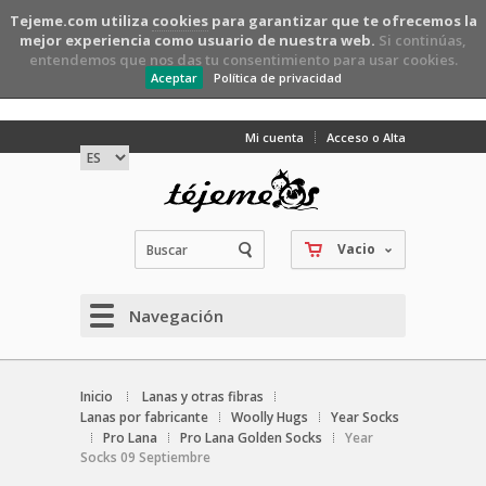
Tejeme.com utiliza
cookies
para garantizar que te ofrecemos la
mejor experiencia como usuario de nuestra web.
Si continúas,
entendemos que nos das tu consentimiento para usar cookies.
Aceptar
Política de privacidad
Mi cuenta
Acceso o Alta
Vacio
Navegación
Inicio
Lanas y otras fibras
Lanas por fabricante
Woolly Hugs
Year Socks
Pro Lana
Pro Lana Golden Socks
Year
Socks 09 Septiembre