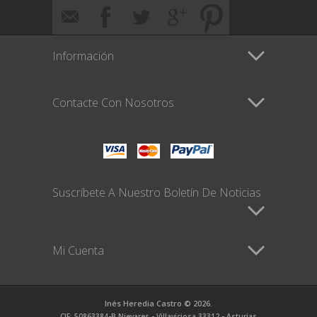
Información
Contacte Con Nosotros
Suscríbete A Nuestro Boletín De Noticias
Mi Cuenta
Inés Heredia Castro © 2026.
CIF: 50863384-B Nievares - Villaviciosa 33312 - Asturias