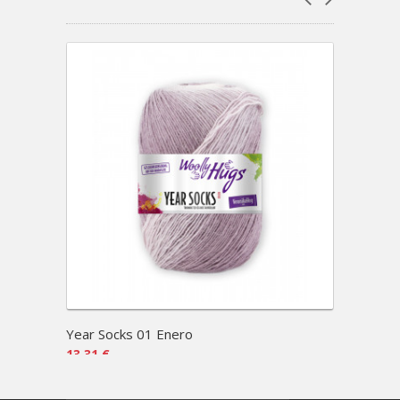
Year Socks 01 Enero
Year 
13,31 €
13,31 