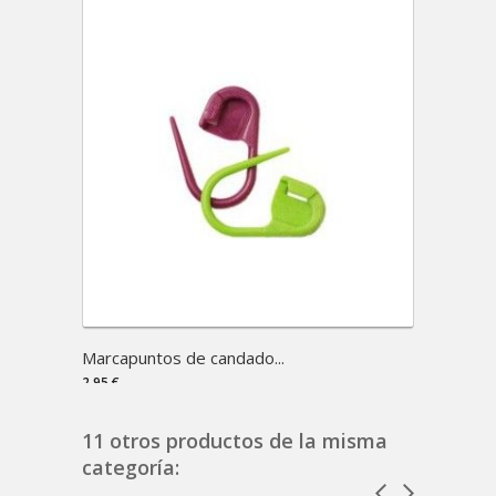
Marcapuntos de candado...
Agujas 
2,95 €
8,75 €
11 otros productos de la misma
categoría: