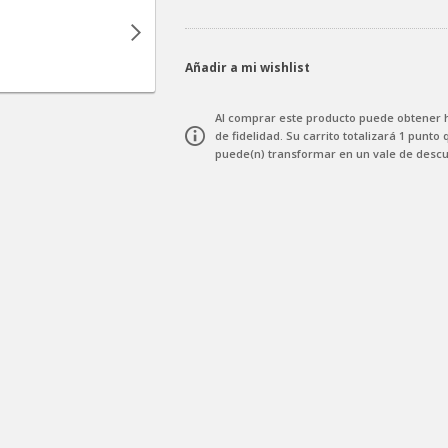
Añadir a mi wishlist
Al comprar este producto puede obtener
de fidelidad
. Su carrito totalizará
1
punto
q
puede(n) transformar en un vale de desc