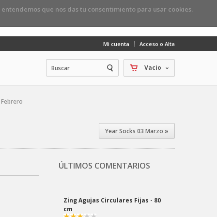
, entendemos que nos das tu consentimiento para usar cookies.
Mi cuenta
Acceso o Alta
Vacio
 Febrero
Year Socks 03 Marzo
»
ÚLTIMOS COMENTARIOS
Zing Agujas Circulares Fijas - 80
cm
Maria d.
2023-06-29 19:29:19