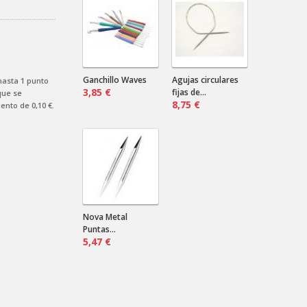
¿Marino? ¿Negro? ¿Verde?...
Cardas de mano
Nilda .
2024-08-16 18:12:31
Envían a Uruguay? Que precio sería
por más de un par?
Ganchillo Waves
Agujas circulares
 hasta
1
punto
3,85 €
fijas de...
ue se
8,75 €
uento de
0,10 €
.
Nova Metal
Puntas...
5,47 €