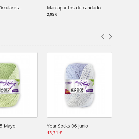
irculares...
Marcapuntos de candado...
2,95 €
05 Mayo
Year Socks 06 Junio
Year Soc
13,31 €
13,31 €