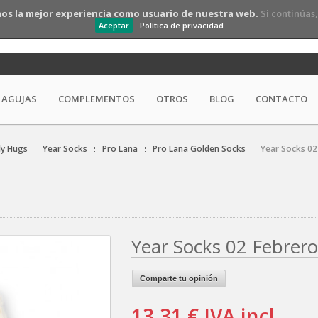
os la mejor experiencia como usuario de nuestra web.
Si continúas
Aceptar
Política de privacidad
AGUJAS
COMPLEMENTOS
OTROS
BLOG
CONTACTO
ly Hugs
Year Socks
Pro Lana
Pro Lana Golden Socks
Year Socks 02
Year Socks 02 Febrero
Comparte tu opinión
13,31 €
IVA incl.