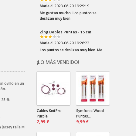
Me gustan mucho. Los puntos se
deslizan muy bien
Zing Dobles Puntas - 15 cm
Maria d.
2023-06-29 19:26:22
Los puntos se deslizan muy bien. Me
son muy prácticas para las mangas
¡LO MÁS VENDIDO!
Crazy Zauberball Tiefe Wasser
Dala .
2023-03-22 20:10:32
n ovillo en un
¡Los colores del Zauberball "Crazy"
año.
son tan divertidos! Elegí esta lana por
el los azules...
, 25 %
Crazy Zauberball Malerwinkel
Cables KnitPro
Symfonie Wood
.
Purple
Puntas...
2,99 €
Dala .
2023-03-22 20:06:16
9,99 €
 jersey talla M
¡Tonos suaves! ¡Tantos! Combinarán
bien con un color liso oscuro.